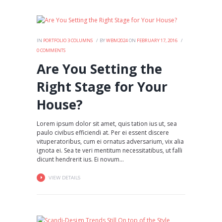
IN
PORTFOLIO 3 COLUMNS
BY
WBM2024
ON
FEBRUARY 17, 2016
0
COMMENTS
Are You Setting the
Right Stage for Your
House?
Lorem ipsum dolor sit amet, quis tation ius ut, sea
paulo civibus efficiendi at. Per ei essent discere
vituperatoribus, cum ei ornatus adversarium, vix alia
ignota ei. Sea te veri mentitum necessitatibus, ut falli
dicunt hendrerit ius. Ei novum...
VIEW DETAILS