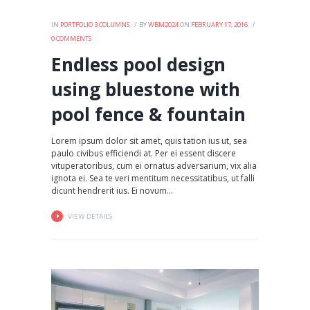
IN
PORTFOLIO 3 COLUMNS
BY
WBM2024
ON
FEBRUARY 17, 2016
0
COMMENTS
Endless pool design
using bluestone with
pool fence & fountain
Lorem ipsum dolor sit amet, quis tation ius ut, sea
paulo civibus efficiendi at. Per ei essent discere
vituperatoribus, cum ei ornatus adversarium, vix alia
ignota ei. Sea te veri mentitum necessitatibus, ut falli
dicunt hendrerit ius. Ei novum...
VIEW DETAILS