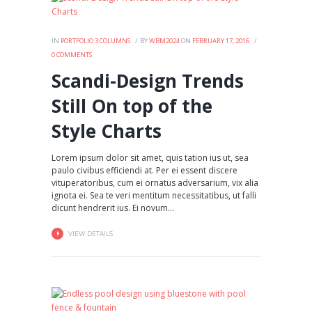
IN
PORTFOLIO 3 COLUMNS
BY
WBM2024
ON
FEBRUARY 17, 2016
0
COMMENTS
Scandi-Design Trends
Still On top of the
Style Charts
Lorem ipsum dolor sit amet, quis tation ius ut, sea
paulo civibus efficiendi at. Per ei essent discere
vituperatoribus, cum ei ornatus adversarium, vix alia
ignota ei. Sea te veri mentitum necessitatibus, ut falli
dicunt hendrerit ius. Ei novum...
VIEW DETAILS