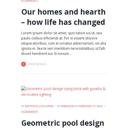
0
COMMENTS
Our homes and hearth
– how life has changed
Lorem ipsum dolor sit amet, quis tation ius ut, sea
paulo civibus efficiendi at. Per ei essent discere
vituperatoribus, cum ei ornatus adversarium, vix alia
ignota ei. Sea te veri mentitum necessitatibus, ut falli
dicunt hendrerit ius. Ei novum...
VIEW DETAILS
IN
PORTFOLIO 2 COLUMNS
BY
WBM2024
ON
FEBRUARY 17, 2016
0
COMMENTS
Geometric pool design