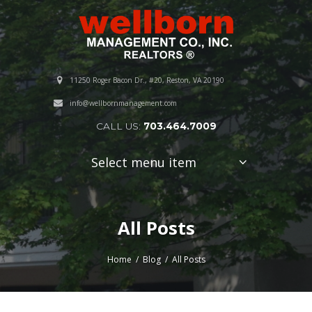
11250 Roger Bacon Dr., #20, Reston, VA 20190
info@wellbornmanagement.com
CALL US:
703.464.7009
Select menu item
All Posts
Home
Blog
All Posts