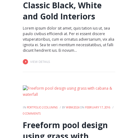
Classic Black, White
and Gold Interiors
Lorem ipsum dolor sit amet, quis tation ius ut, sea
paulo civibus efficiendi at. Per ei essent discere
vituperatoribus, cum ei ornatus adversarium, vix alia
ignota ei. Sea te veri mentitum necessitatibus, ut falli
dicunt hendrerit ius. Ei novum...
VIEW DETAILS
IN
PORTFOLIO 2 COLUMNS
BY
WBM2024
ON
FEBRUARY 17, 2016
0
COMMENTS
Freeform pool design
using grass with