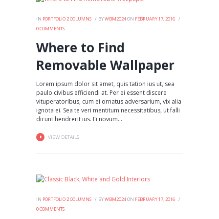
IN
PORTFOLIO 2 COLUMNS
BY
WBM2024
ON
FEBRUARY 17, 2016
0
COMMENTS
Where to Find
Removable Wallpaper
Lorem ipsum dolor sit amet, quis tation ius ut, sea
paulo civibus efficiendi at. Per ei essent discere
vituperatoribus, cum ei ornatus adversarium, vix alia
ignota ei. Sea te veri mentitum necessitatibus, ut falli
dicunt hendrerit ius. Ei novum...
VIEW DETAILS
IN
PORTFOLIO 2 COLUMNS
BY
WBM2024
ON
FEBRUARY 17, 2016
0
COMMENTS