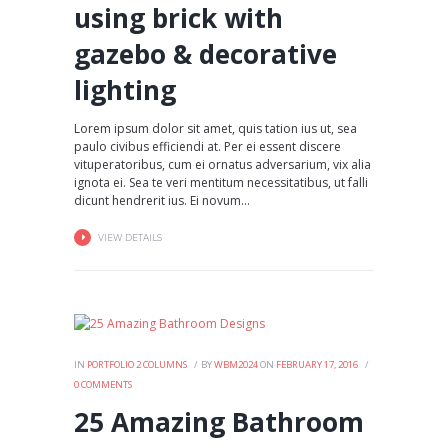
using brick with
gazebo & decorative
lighting
Lorem ipsum dolor sit amet, quis tation ius ut, sea
paulo civibus efficiendi at. Per ei essent discere
vituperatoribus, cum ei ornatus adversarium, vix alia
ignota ei. Sea te veri mentitum necessitatibus, ut falli
dicunt hendrerit ius. Ei novum...
VIEW DETAILS
IN
PORTFOLIO 2 COLUMNS
BY
WBM2024
ON
FEBRUARY 17, 2016
0
COMMENTS
25 Amazing Bathroom