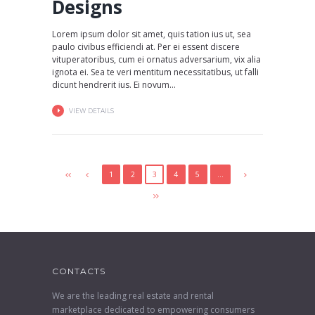
Designs
Lorem ipsum dolor sit amet, quis tation ius ut, sea
paulo civibus efficiendi at. Per ei essent discere
vituperatoribus, cum ei ornatus adversarium, vix alia
ignota ei. Sea te veri mentitum necessitatibus, ut falli
dicunt hendrerit ius. Ei novum...
VIEW DETAILS
1
2
3
4
5
…
CONTACTS
We are the leading real estate and rental
marketplace dedicated to empowering consumers