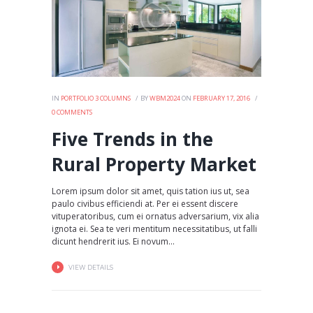
IN
PORTFOLIO 3 COLUMNS
BY
WBM2024
ON
FEBRUARY 17, 2016
0
COMMENTS
Five Trends in the
Rural Property Market
Lorem ipsum dolor sit amet, quis tation ius ut, sea
paulo civibus efficiendi at. Per ei essent discere
vituperatoribus, cum ei ornatus adversarium, vix alia
ignota ei. Sea te veri mentitum necessitatibus, ut falli
dicunt hendrerit ius. Ei novum...
VIEW DETAILS