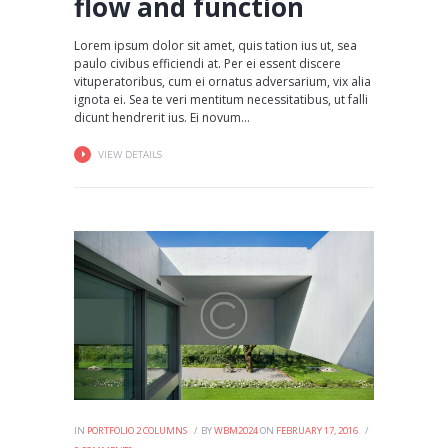
flow and function
Lorem ipsum dolor sit amet, quis tation ius ut, sea
paulo civibus efficiendi at. Per ei essent discere
vituperatoribus, cum ei ornatus adversarium, vix alia
ignota ei. Sea te veri mentitum necessitatibus, ut falli
dicunt hendrerit ius. Ei novum...
VIEW DETAILS
IN
PORTFOLIO 2 COLUMNS
BY
WBM2024
ON
FEBRUARY 17, 2016