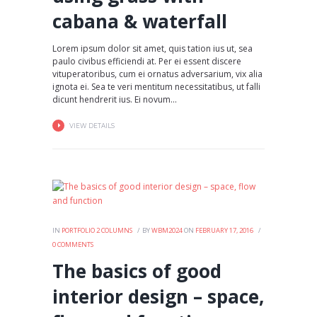
cabana & waterfall
Lorem ipsum dolor sit amet, quis tation ius ut, sea
paulo civibus efficiendi at. Per ei essent discere
vituperatoribus, cum ei ornatus adversarium, vix alia
ignota ei. Sea te veri mentitum necessitatibus, ut falli
dicunt hendrerit ius. Ei novum...
VIEW DETAILS
IN
PORTFOLIO 2 COLUMNS
BY
WBM2024
ON
FEBRUARY 17, 2016
0
COMMENTS
The basics of good
interior design – space,