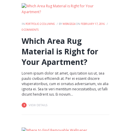
IN
PORTFOLIO 2 COLUMNS
BY
WBM2024
ON
FEBRUARY 17, 2016
0
COMMENTS
Which Area Rug
Material is Right for
Your Apartment?
Lorem ipsum dolor sit amet, quis tation ius ut, sea
paulo civibus efficiendi at. Per ei essent discere
vituperatoribus, cum ei ornatus adversarium, vix alia
ignota ei. Sea te veri mentitum necessitatibus, ut falli
dicunt hendrerit ius. Ei novum...
VIEW DETAILS